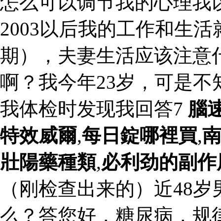
怎么可以调节我的心理我
2003以后我的工作和生活
期），夫妻生活应该注意
啊？我今年23岁，可是
我体检时发现我回答7
腦
特效威爾
,
每日錠哪裡買
,
壯陽藥種類
,
必利劲的副作
（刚检查出来的）近48
么？答您好，糖尿病，规