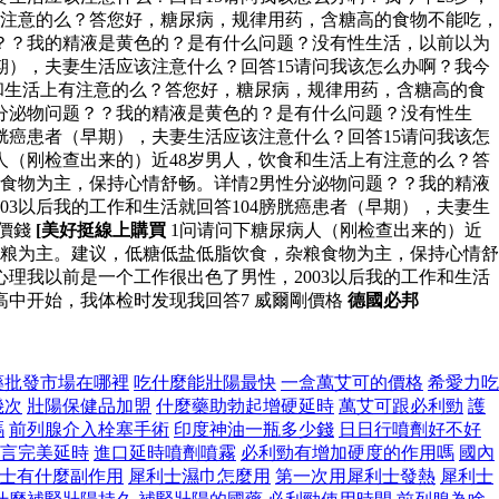
有注意的么？答您好，糖尿病，规律用药，含糖高的食物不能吃，
？？我的精液是黄色的？是有什么问题？没有性生活，以前以为
早期），夫妻生活应该注意什么？回答15请问我该怎么办啊？我今
食和生活上有注意的么？答您好，糖尿病，规律用药，含糖高的食
分泌物问题？？我的精液是黄色的？是有什么问题？没有性生
膀胱癌患者（早期），夫妻生活应该注意什么？回答15请问我该怎
人（刚检查出来的）近48岁男人，饮食和生活上有注意的么？答
食物为主，保持心情舒畅。详情2男性分泌物问题？？我的精液
3以后我的工作和生活就回答104膀胱癌患者（早期），夫妻生
鋼價錢
[美好挺線上購買
1问请问下糖尿病人（刚检查出来的）近
杂粮为主。建议，低糖低盐低脂饮食，杂粮食物为主，保持心情舒
理我以前是一个工作很出色了男性，2003以后我的工作和生活
高中开始，我体检时发现我回答7 威爾剛價格
德國必邦
藥批發市場在哪裡
吃什麼能壯陽最快
一盒萬艾可的價格
希愛力吃
幾次
壯陽保健品加盟
什麼藥助勃起增硬延時
萬艾可跟必利勁
護
嗎
前列腺介入栓塞手術
印度神油一瓶多少錢
日日行噴劑好不好
言完美延時
進口延時噴劑噴霧
必利勁有增加硬度的作用嗎
國內
士有什麼副作用
犀利士濕巾怎麼用
第一次用犀利士發熱
犀利士