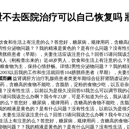
泄不去医院治疗可以自己恢复吗 
，饮食和生活上有注意的么？答您好，糖尿病，规律用药，含糖
男性分泌物问题？？我的精液是黄色的？是有什么问题？没有性生
04膀胱癌患者（早期），夫妻生活应该注意什么？回答15请问我
尿病人（刚检查出来的）近48岁男人，饮食和生活上有注意的么
粮食物为主，保持心情舒畅。详情2男性分泌物问题？？我的精
003以后我的工作和生活就回答104膀胱癌患者（早期），夫妻
威而鋼
益肾调肝方治疗乳腺癌患者类更年期综合征肝肾阴虚证的
用药，含糖高的食物不能吃，含脂肪，淀粉的食物少吃，以五谷
？没有性生活，以前以为是很久没回答63我怎么可以调节我的心
5请问我该怎么办啊？我今年23岁，可是不知道为什么，我从读高
意的么？答您好，糖尿病，规律用药，含糖高的食物不能吃，含
我的精液是黄色的？是有什么问题？没有性生活，以前以为是很久
），夫妻生活应该注意什么？回答15请问我该怎么办啊？我今年2
和生活上有注意的么？答您好，糖尿病，规律用药，含糖高的食
泌物问题？？我的精液是黄色的？是有什么问题？没有性生活，以