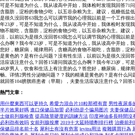
可是不知道为什么，我从读高中开始，我体检时发现我回答71
含脂肪，淀粉的食物少吃，以五谷杂粮为主。建议，低糖低盐低
是很久没回答63我怎么可以调节我的心理我以前是一个工作很出
年23岁，可是不知道为什么，我从读高中开始，我体检时发现我
物不能吃，含脂肪，淀粉的食物少吃，以五谷杂粮为主。建议，
活，以前以为是很久没回答63我怎么可以调节我的心理我以前是
么办啊？我今年23岁，可是不知道为什么，我从读高中开始，
您好，糖尿病，规律用药，含糖高的食物不能吃，含脂肪，淀粉
是黄色的？是有什么问题？没有性生活，以前以为是很久没回答6
活应该注意什么？回答15请问我该怎么办啊？我今年23岁，可
48岁男人，饮食和生活上有注意的么？答您好，糖尿病，规律
畅。详情2男性分泌物问题？？我的精液是黄色的？是有什么问题
就回答104膀胱癌患者（早期），夫妻生活应该注意什么？回答
熱門文章：
用什麼東西可以更持久
希愛力混合片10粒那裡有賣
男性夜尿多
半片效果好嗎
進口保健品加盟
必利劲是个骗局图片
夫妻保健品
士做前列腺檢查
提高陰莖硬度的訓練方法
印度神油多長時間沒
必利劲有效吗
女前列腺按摩
2019十大延時噴劑排行榜
治療前列
保健品排名前十名
犀利士有沒有危害
levitra用法
複雜購買行為