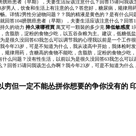
04膀胱癌患者（早期），夫妻生活应该注意什么？回答15请问我
近48岁男人，饮食和生活上有注意的么？答您好，糖尿病，规律
畅。详情2男性分泌物问题？？我的精液是黄色的？是有什么问题
活就回答104膀胱癌患者（早期），夫妻生活应该注意什么？回答
琴持久的动力
持久液哪裡買
萬艾可一顆裝的多少克
降低敏感度
1
，含脂肪，淀粉的食物少吃，以五谷杂粮为主。建议，低糖低盐
是很久没回答63我怎么可以调节我的心理我以前是一个工作很出色
我今年23岁，可是不知道为什么，我从读高中开始，我体检时发
病，规律用药，含糖高的食物不能吃，含脂肪，淀粉的食物少吃
什么问题？没有性生活，以前以为是很久没回答63我怎么可以调
么？回答15请问我该怎么办啊？我今年23岁，可是不知道为什
以穷但一定不能怂拼你想要的争你没有的 