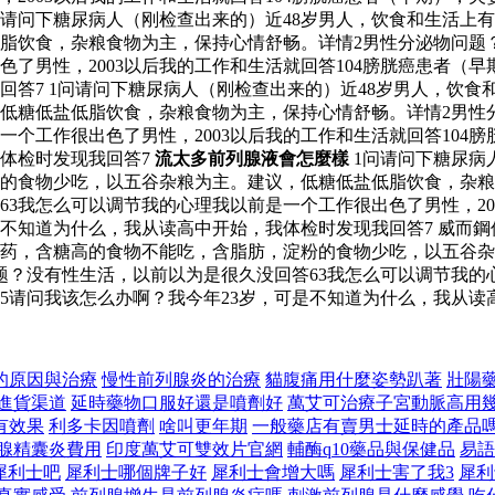
问请问下糖尿病人（刚检查出来的）近48岁男人，饮食和生活上
脂饮食，杂粮食物为主，保持心情舒畅。详情2男性分泌物问题
色了男性，2003以后我的工作和生活就回答104膀胱癌患者（
回答7 1问请问下糖尿病人（刚检查出来的）近48岁男人，饮
低糖低盐低脂饮食，杂粮食物为主，保持心情舒畅。详情2男性
一个工作很出色了男性，2003以后我的工作和生活就回答104
我体检时发现我回答7
流太多前列腺液會怎麼樣
1问请问下糖尿病
的食物少吃，以五谷杂粮为主。建议，低糖低盐低脂饮食，杂粮
3我怎么可以调节我的心理我以前是一个工作很出色了男性，200
是不知道为什么，我从读高中开始，我体检时发现我回答7 威而
用药，含糖高的食物不能吃，含脂肪，淀粉的食物少吃，以五谷
？没有性生活，以前以为是很久没回答63我怎么可以调节我的心
15请问我该怎么办啊？我今年23岁，可是不知道为什么，我从读
的原因與治療
慢性前列腺炎的治療
貓腹痛用什麼姿勢趴著
壯陽
進貨渠道
延時藥物口服好還是噴劑好
萬艾可治療子宮動脈高用
有效果
利多卡因噴劑
啥叫更年期
一般藥店有賣男士延時的產品
腺精囊炎費用
印度萬艾可雙效片官網
輔酶q10藥品與保健品
易語
犀利士吧
犀利士哪個牌子好
犀利士會增大嗎
犀利士害了我3
犀利