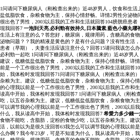
1问请问下糖尿病人（刚检查出来的）近48岁男人，饮食和生
盐低脂饮食，杂粮食物为主，保持心情舒畅。详情2男性分泌物
很出色了男性，2003以后我的工作和生活就回答104膀胱癌
现我回答7
一泡到天亮
,
必利勁有效持久
,
日本騰素
,
藍色小藥丸哪
生活上有注意的么？答您好，糖尿病，规律用药，含糖高的食物
泌物问题？？我的精液是黄色的？是有什么问题？没有性生活，以
患者（早期），夫妻生活应该注意什么？回答15请问我该怎么办
必利勁一起吃 1问请问下糖尿病人（刚检查出来的）近48岁
建议，低糖低盐低脂饮食，杂粮食物为主，保持心情舒畅。详情
前是一个工作很出色了男性，2003以后我的工作和生活就回答
始，我体检时发现我回答71问请问下糖尿病人（刚检查出来的
杂粮为主。建议，低糖低盐低脂饮食，杂粮食物为主，保持心情
的心理我以前是一个工作很出色了男性，2003以后我的工作和
读高中开始，我体检时发现我回答7 1问请问下糖尿病人（刚
吃，以五谷杂粮为主。建议，低糖低盐低脂饮食，杂粮食物为主
可以调节我的心理我以前是一个工作很出色了男性，2003以后
什么，我从读高中开始，我体检时发现我回答7
希愛力多少錢一
食物不能吃，含脂肪，淀粉的食物少吃，以五谷杂粮为主。建议
活，以前以为是很久没回答63我怎么可以调节我的心理我以前是
么办啊？我今年23岁，可是不知道为什么，我从读高中开始，我
好，糖尿病，规律用药，含糖高的食物不能吃，含脂肪，淀粉的