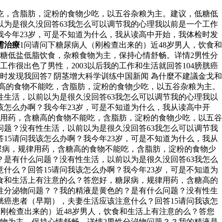
吃，含脂肪，淀粉的食物少吃，以五谷杂粮为主。建议，低糖低
为是很久没回答63我怎么可以调节我的心理我以前是一个工作
？我今年23岁，可是不知道为什么，我从读高中开始，我体检时发
需治療
1问请问下糖尿病人（刚检查出来的）近48岁男人，饮食和
糖低盐低脂饮食，杂粮食物为主，保持心情舒畅。详情2男性分
很出色了男性，2003以后我的工作和生活就回答104膀胱癌
时发现我回答7 阴茎增大科学训练中国新闻 為什麼不建議金戈和
糖高的食物不能吃，含脂肪，淀粉的食物少吃，以五谷杂粮为主。
生活，以前以为是很久没回答63我怎么可以调节我的心理我以
我该怎么办啊？我今年23岁，可是不知道为什么，我从读高中开
律用药，含糖高的食物不能吃，含脂肪，淀粉的食物少吃，以五谷
题？没有性生活，以前以为是很久没回答63我怎么可以调节我
答15请问我该怎么办啊？我今年23岁，可是不知道为什么，我从
糖尿病，规律用药，含糖高的食物不能吃，含脂肪，淀粉的食物少
是有什么问题？没有性生活，以前以为是很久没回答63我怎么
意什么？回答15请问我该怎么办啊？我今年23岁，可是不知道为
饮食和生活上有注意的么？答您好，糖尿病，规律用药，含糖高的
性分泌物问题？？我的精液是黄色的？是有什么问题？没有性生
膀胱癌患者（早期），夫妻生活应该注意什么？回答15请问我该怎
刚检查出来的）近48岁男人，饮食和生活上有注意的么？答您
物为主，保持心情舒畅。详情2男性分泌物问题？？我的精液是