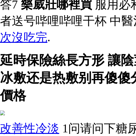
答7
樂威壯哪裡買
服用必
者送号哔哩哔哩干杯 中
次沒吃完
.
延時保險絲長方形 讓
冰敷还是热敷别再傻傻
價格
改善性冷淡
1问请问下糖